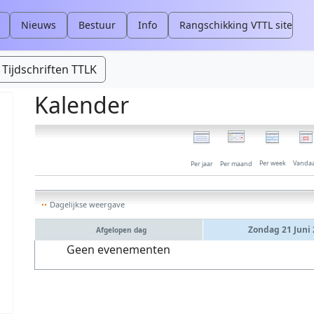
Nieuws
Bestuur
Info
Rangschikking VTTL site
Tijdschriften TTLK
Kalender
Per week
Vanda
Per jaar
Per maand
Dagelijkse weergave
Zondag 21 Juni
Afgelopen dag
Geen evenementen