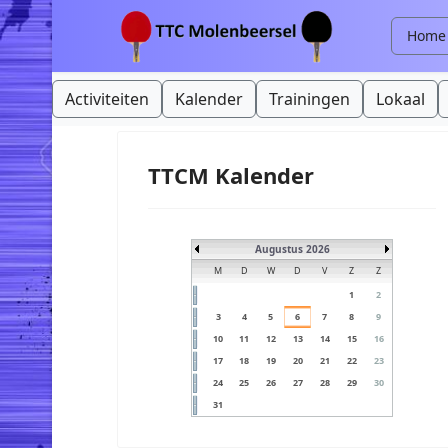
Home
Activiteiten
Kalender
Trainingen
Lokaal
TTCM Kalender
Augustus 2026
M
D
W
D
V
Z
Z
1
2
3
4
5
6
7
8
9
10
11
12
13
14
15
16
17
18
19
20
21
22
23
24
25
26
27
28
29
30
31