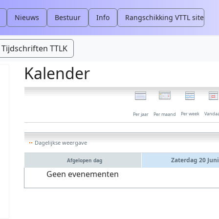
Nieuws
Bestuur
Info
Rangschikking VTTL site
Tijdschriften TTLK
Kalender
Per week
Vanda
Per jaar
Per maand
Dagelijkse weergave
Zaterdag 20 Juni
Afgelopen dag
Geen evenementen