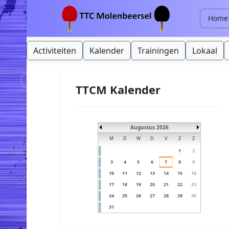
Home
Activiteiten
Kalender
Trainingen
Lokaal
TTCM Kalender
Augustus 2026
M
D
W
D
V
Z
Z
1
2
3
4
5
6
7
8
9
10
11
12
13
14
15
16
17
18
19
20
21
22
23
24
25
26
27
28
29
30
31