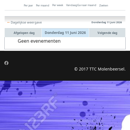
Per week
Vandaag
Ga naar maand
Per jaar
Per maand
Zoeken
Dagelijkse weergave
Donderdag 11 Juni 2026
Donderdag 11 Juni 2026
Afgelopen dag
Volgende dag
Geen evenementen
© 2017 TTC Molenbeersel.