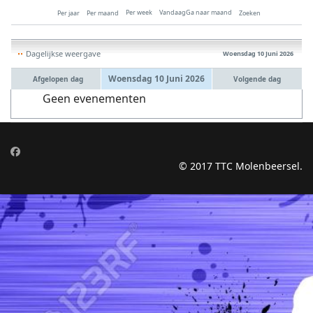
Per week
Vandaag
Ga naar maand
Per jaar
Per maand
Zoeken
Dagelijkse weergave
Woensdag 10 Juni 2026
Woensdag 10 Juni 2026
Afgelopen dag
Volgende dag
Geen evenementen
© 2017 TTC Molenbeersel.