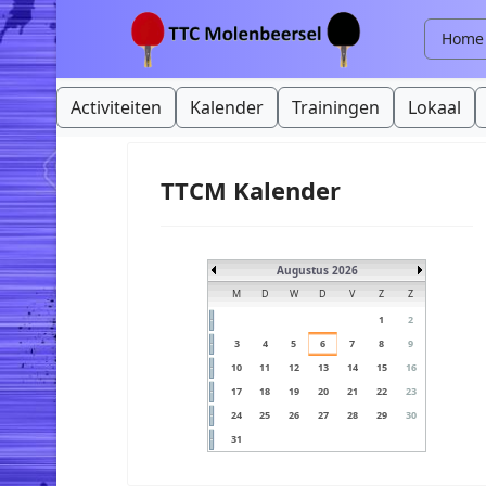
Home
Activiteiten
Kalender
Trainingen
Lokaal
TTCM Kalender
Augustus 2026
M
D
W
D
V
Z
Z
1
2
3
4
5
6
7
8
9
10
11
12
13
14
15
16
17
18
19
20
21
22
23
24
25
26
27
28
29
30
31