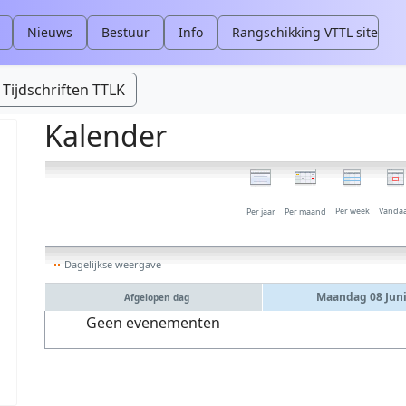
Nieuws
Bestuur
Info
Rangschikking VTTL site
Tijdschriften TTLK
Kalender
Per week
Vanda
Per jaar
Per maand
Dagelijkse weergave
Maandag 08 Juni
Afgelopen dag
Geen evenementen