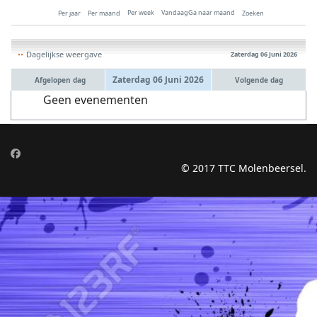
Per week
Vandaag
Ga naar maand
Per jaar
Per maand
Zoeken
Dagelijkse weergave
Zaterdag 06 Juni 2026
Zaterdag 06 Juni 2026
Afgelopen dag
Volgende dag
Geen evenementen
© 2017 TTC Molenbeersel.