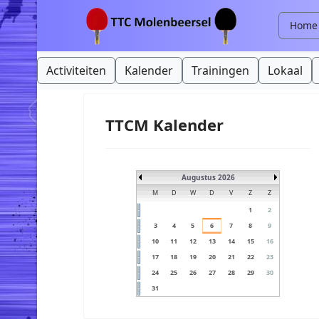
Home
Activiteiten
Kalender
Trainingen
Lokaal
TTCM Kalender
Augustus 2026
M
D
W
D
V
Z
Z
1
2
3
4
5
6
7
8
9
10
11
12
13
14
15
16
17
18
19
20
21
22
23
24
25
26
27
28
29
30
31