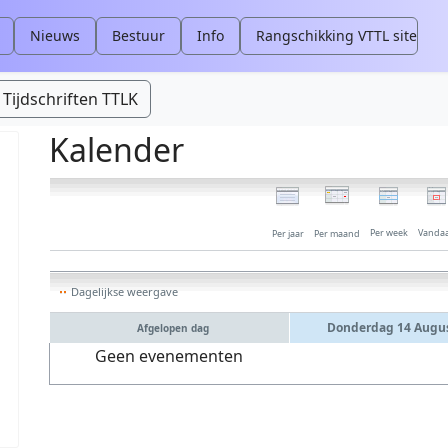
Nieuws
Bestuur
Info
Rangschikking VTTL site
Tijdschriften TTLK
Kalender
Per week
Vanda
Per jaar
Per maand
Dagelijkse weergave
Donderdag 14 Augus
Afgelopen dag
Geen evenementen