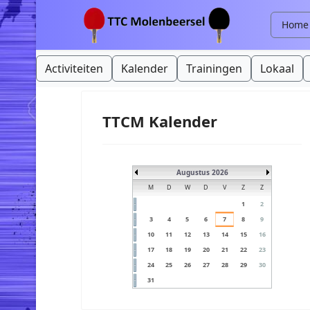
Home
Activiteiten
Kalender
Trainingen
Lokaal
TTCM Kalender
Augustus 2026
M
D
W
D
V
Z
Z
1
2
3
4
5
6
7
8
9
10
11
12
13
14
15
16
17
18
19
20
21
22
23
24
25
26
27
28
29
30
31