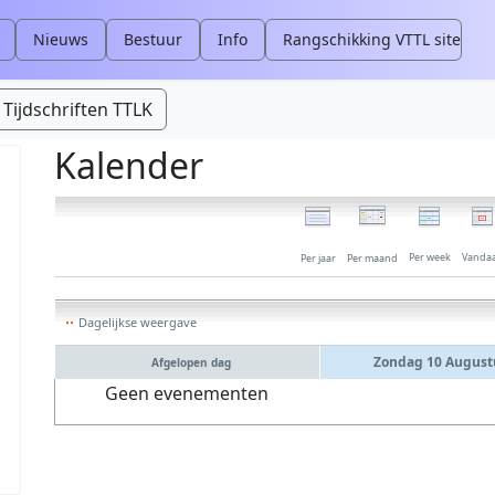
Nieuws
Bestuur
Info
Rangschikking VTTL site
Tijdschriften TTLK
Kalender
Per week
Vanda
Per jaar
Per maand
Dagelijkse weergave
Zondag 10 August
Afgelopen dag
Geen evenementen